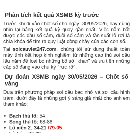
Phân tích kết quả XSMB kỳ trước
Trước khi đi vào chốt số cho ngày 30/05/2026, hãy cùng
nhìn lại bảng kết quả kỳ quay gần nhất. Việc nắm bắt
được các đầu số câm, đuôi số câm và tần suất lô rơi là
chìa khóa để tìm ra quy luật dòng chảy của các con số.
Tại
soicauviet247.com
, chúng tôi sử dụng thuật toán
máy tính kết hợp kinh nghiệm từ những cao thủ soi cầu
lâu năm để loại bỏ những bộ số “khan” và ưu tiên những
cặp số đang vào chu kỳ “rực rỡ”.
Dự đoán XSMB ngày 30/05/2026 – Chốt số
vàng
Dựa trên phương pháp soi cầu bạc nhớ và soi cầu hình
trám, dưới đây là những gợi ý sáng giá nhất cho anh em
tham khảo:
Bạch thủ lô:
54
Song thủ lô:
68-86
Lô xiên 2: 34-21
/79-05