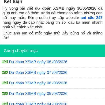
Kết luận
Hy vọng bài viết
dự đoán XSMB ngày 30/05/2026
đã
giúp anh em có thêm tự tin để chọn cho mình những con
số may mắn. Đừng quên truy cập website
soi cầu 247
hàng ngày để cập nhật bảng tin soi cầu ba miền nhanh
nhất và chính xác nhất.
Chúc anh em có một ngày thứ Bảy bùng nổ và thắng
lớn!
Cùng chuyên mục
Dự đoán XSMB ngày 08 /08/2026
Dự đoán XSMB ngày 07 /08/2026
Dự đoán XSMB ngày 06 /08/2026
Dự đoán XSMB ngày 05 /08/2026
Dự đoán XSMB ngày 04 /08/2026