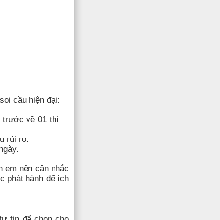
oi cầu hiện đại:
 trước về 01 thì
 rủi ro.
ngày.
nh em nên cân nhắc
ớc phát hành để ích
ự tin để chọn cho