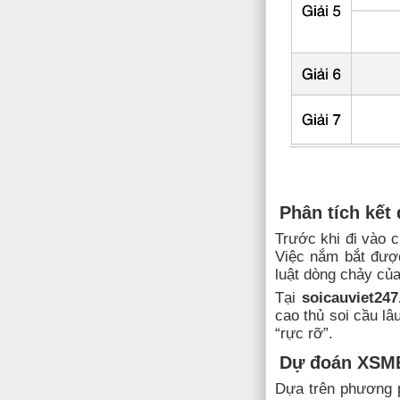
Phân tích kết
Trước khi đi vào c
Việc nắm bắt được
luật dòng chảy của
Tại
soicauviet24
cao thủ soi cầu l
“rực rỡ”.
Dự đoán XSMB
Dựa trên phương p