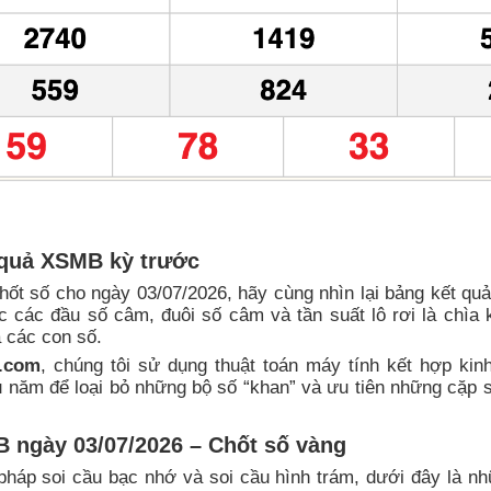
 quả XSMB kỳ trước
hốt số cho ngày 03/07/2026, hãy cùng nhìn lại bảng kết qu
 các đầu số câm, đuôi số câm và tần suất lô rơi là chìa 
 các con số.
7.com
, chúng tôi sử dụng thuật toán máy tính kết hợp ki
âu năm để loại bỏ những bộ số “khan” và ưu tiên những cặp 
 ngày 03/07/2026 – Chốt số vàng
háp soi cầu bạc nhớ và soi cầu hình trám, dưới đây là nh